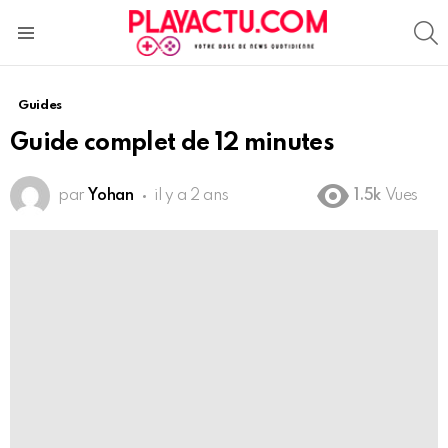
S
Menu
Guides
Guide complet de 12 minutes
par
Yohan
il y a 2 ans
1.5k
Vues