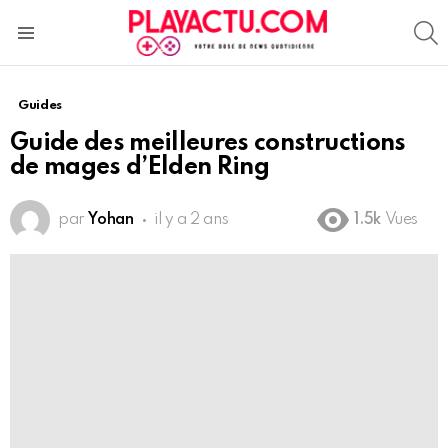
S
Menu
Guides
Guide des meilleures constructions
de mages d’Elden Ring
par
Yohan
il y a 2 ans
1.5k
Vues