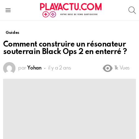
S
Menu
Guides
Comment construire un résonateur
souterrain Black Ops 2 en enterré ?
par
Yohan
il y a 2 ans
1k
Vues