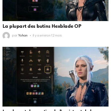
La plupart des butins Hexblade OP
par
Yohan
il y a environ 12 mois