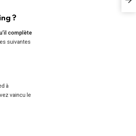
Dra
ing ?
u’il complète
ces suivantes
ed à
vez vaincu le