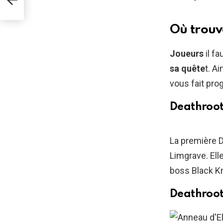
Où trouv
Joueurs
il f
sa quête
t. A
vous fait pro
Deathroot
La première 
Limgrave. Ell
boss Black K
Deathroot 