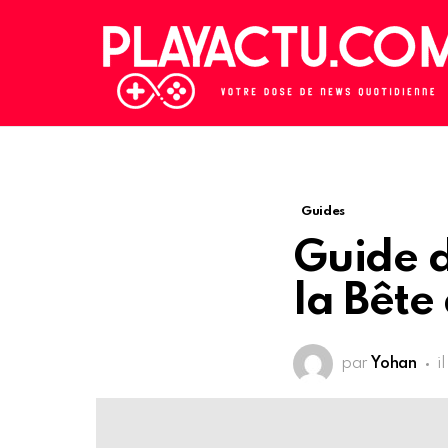
Guides
Guide 
la Bête
par
Yohan
i