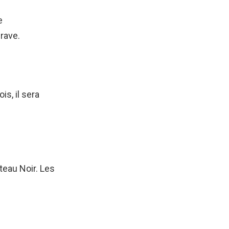
e
rave.
s, il sera
teau Noir. Les