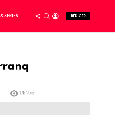
FOLLOW
SEARCH
LOGIN
 & SÉRIES
RÉDIGER
US
rranq
1.1k
Vues