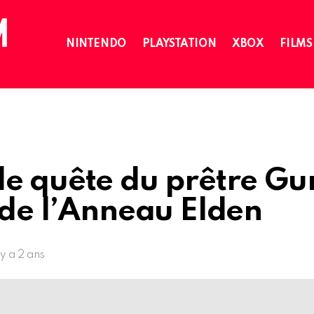
NINTENDO
PLAYSTATION
XBOX
FILMS
de quête du prêtre Gu
 de l’Anneau Elden
l y a 2 ans