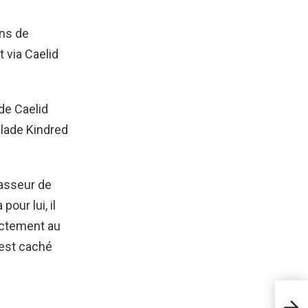
ons de
 via Caelid
de Caelid
lade Kindred
hasseur de
our lui, il
ectement au
 est caché
Guid