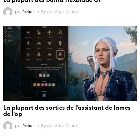
La plupart des butins Hexblade OP
par
Yohan
il y a environ 12 mois
La plupart des sorties de l’assistant de lames
de l’op
par
Yohan
il y a environ 12 mois