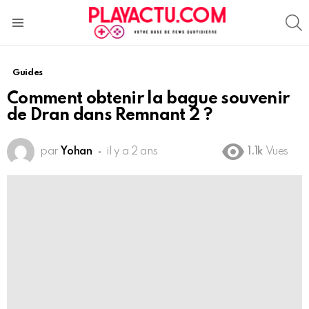
S
Menu
Guides
Comment obtenir la bague souvenir
de Dran dans Remnant 2 ?
par
Yohan
il y a 2 ans
1.1k
Vues