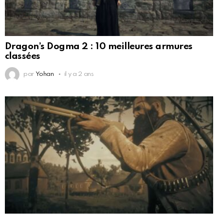
Dragon’s Dogma 2 : 10 meilleures armures
classées
par
Yohan
il y a 2 ans