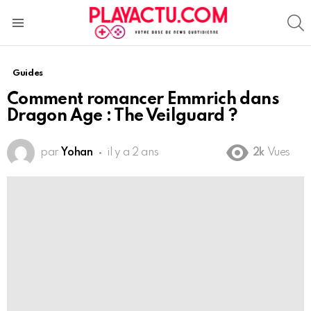
S
Menu
Guides
Comment romancer Emmrich dans
Dragon Age : The Veilguard ?
par
Yohan
il y a 2 ans
2k
Vues