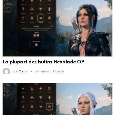
La plupart des butins Hexblade OP
par
Yohan
il y a environ 12 mois