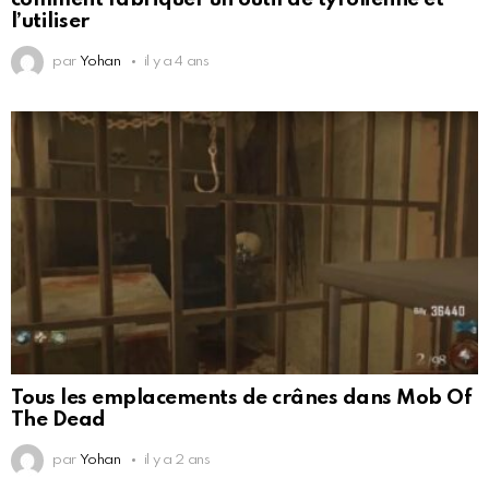
l’utiliser
par
Yohan
il y a 4 ans
Tous les emplacements de crânes dans Mob Of
The Dead
par
Yohan
il y a 2 ans