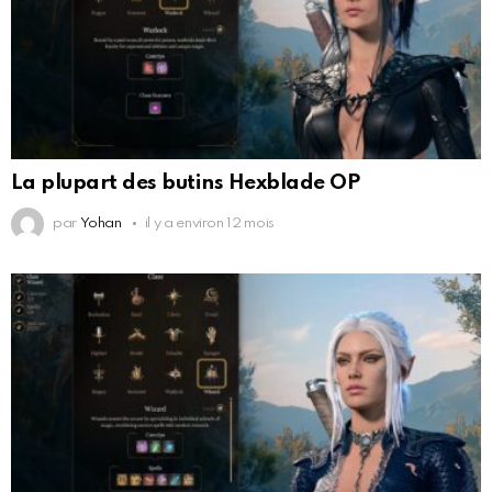
La plupart des butins Hexblade OP
par
Yohan
il y a environ 12 mois