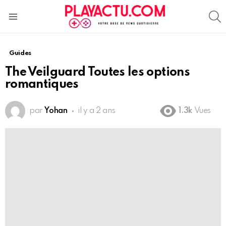
S
Menu
Guides
The Veilguard Toutes les options
romantiques
par
Yohan
il y a 2 ans
1.3k
Vues