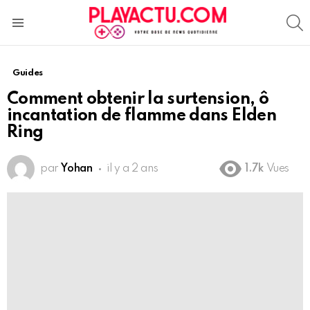
S
Menu
Guides
Comment obtenir la surtension, ô
incantation de flamme dans Elden
Ring
par
Yohan
il y a 2 ans
1.7k
Vues