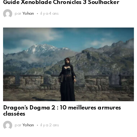
Guide Xenoblade Chronicles 3 Soulhacker
par
Yohan
il y a 4 ans
Dragon’s Dogma 2 : 10 meilleures armures
classées
par
Yohan
il y a 2 ans