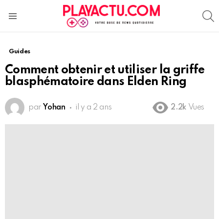
S
Menu
Guides
Comment obtenir et utiliser la griffe
blasphématoire dans Elden Ring
par
Yohan
il y a 2 ans
2.2k
Vues