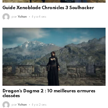
Guide Xenoblade Chronicles 3 Soulhacker
par
Yohan
il y a 4 ans
Dragon’s Dogma 2 : 10 meilleures armures
classées
par
Yohan
il y a 2 ans