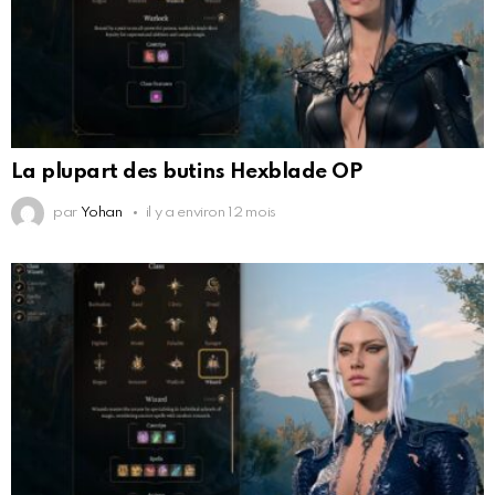
La plupart des butins Hexblade OP
par
Yohan
il y a environ 12 mois