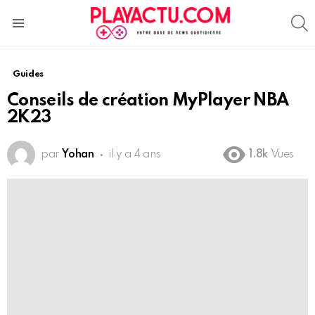
S
Menu
Guides
Conseils de création MyPlayer NBA
2K23
par
Yohan
il y a 4 ans
1.8k
Vues