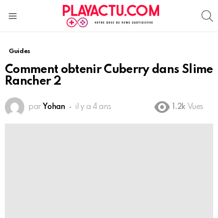
S
Menu
Guides
Comment obtenir Cuberry dans Slime
Rancher 2
par
Yohan
il y a 4 ans
1.2k
Vues