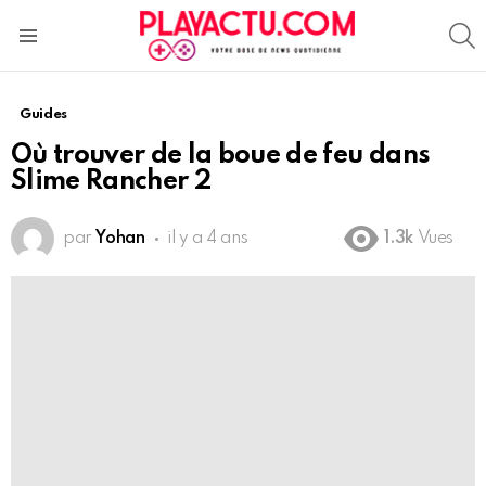
S
Menu
Guides
Où trouver de la boue de feu dans
Slime Rancher 2
par
Yohan
il y a 4 ans
1.3k
Vues