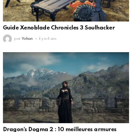
Guide Xenoblade Chronicles 3 Soulhacker
par
Yohan
il y a 4 ans
Dragon’s Dogma 2 : 10 meilleures armures