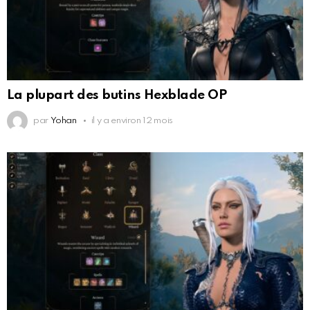
La plupart des butins Hexblade OP
par
Yohan
il y a environ 12 mois