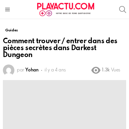
S
Menu
Guides
Comment trouver / entrer dans des
pièces secrètes dans Darkest
Dungeon
par
Yohan
il y a 4 ans
1.3k
Vues