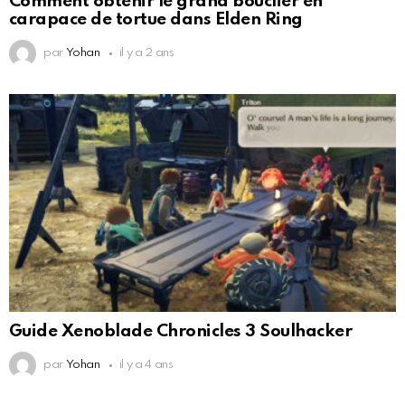
Comment obtenir le grand bouclier en
carapace de tortue dans Elden Ring
par
Yohan
il y a 2 ans
Guide Xenoblade Chronicles 3 Soulhacker
par
Yohan
il y a 4 ans