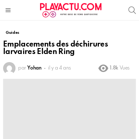
S
Menu
Guides
Emplacements des déchirures
larvaires Elden Ring
par
Yohan
il y a 4 ans
1.8k
Vues