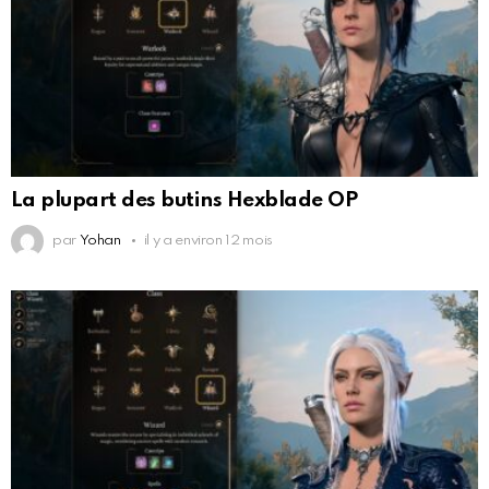
La plupart des butins Hexblade OP
par
Yohan
il y a environ 12 mois