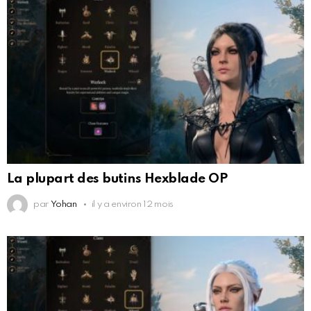
La plupart des butins Hexblade OP
par
Yohan
il y a environ 12 mois