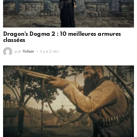
Dragon’s Dogma 2 : 10 meilleures armures
classées
par
Yohan
il y a 2 ans