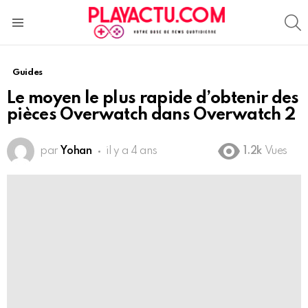
S
Menu
Guides
Le moyen le plus rapide d’obtenir des
pièces Overwatch dans Overwatch 2
par
Yohan
il y a 4 ans
1.2k
Vues