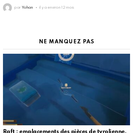
par
Yohan
il y a environ 12 mois
NE MANQUEZ PAS
Raft : emplacements des pièces de tyrolienne,