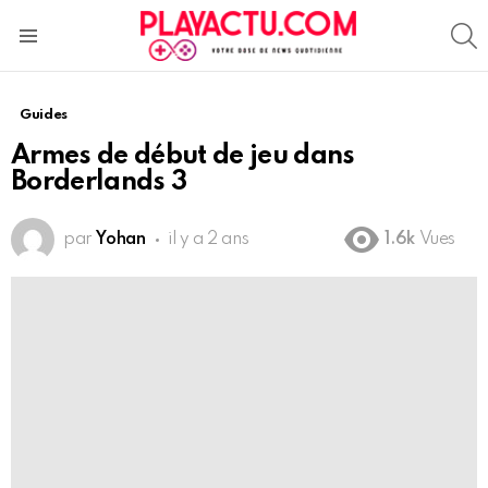
S
Menu
Guides
Armes de début de jeu dans
Borderlands 3
par
Yohan
il y a 2 ans
1.6k
Vues