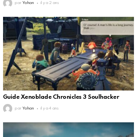
par
Yohan
il y a 2 ans
Guide Xenoblade Chronicles 3 Soulhacker
par
Yohan
il y a 4 ans