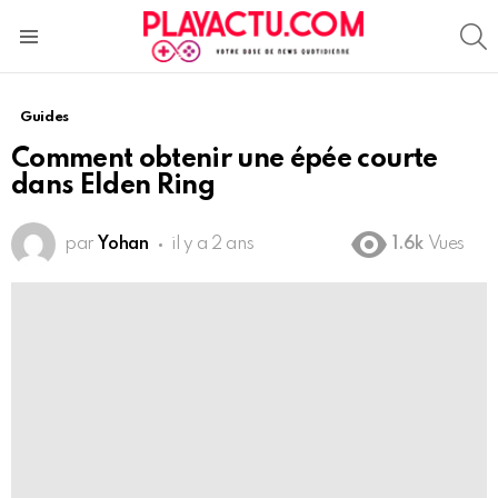
S
Menu
Guides
Comment obtenir une épée courte
dans Elden Ring
par
Yohan
il y a 2 ans
1.6k
Vues