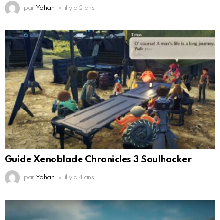
par
Yohan
il y a 2 ans
Guide Xenoblade Chronicles 3 Soulhacker
par
Yohan
il y a 4 ans