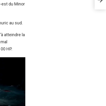
bleu
-est du Minor
uric au sud.
à atteindre la
é mal
100 HP.