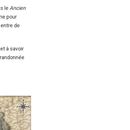
ès le
Ancien
ême pour
 entre de
et à savoir
e randonnée