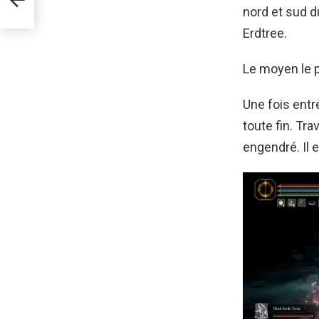
nord et sud 
Erdtree.
Le moyen le p
Une fois entr
toute fin. Tra
engendré. Il 