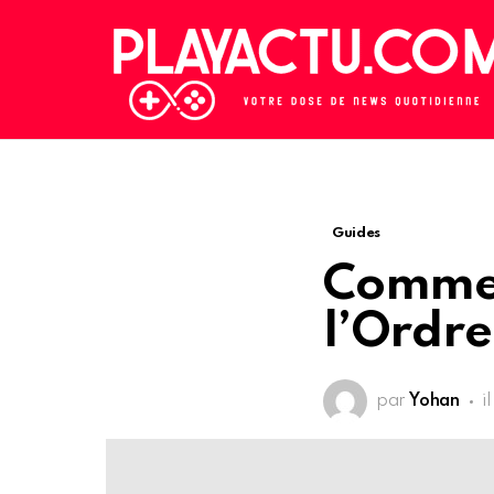
Guides
Commen
l’Ordre
par
Yohan
i