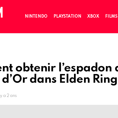
NINTENDO
PLAYSTATION
XBOX
FILMS
t obtenir l’espadon 
 d’Or dans Elden Ring
l y a 2 ans