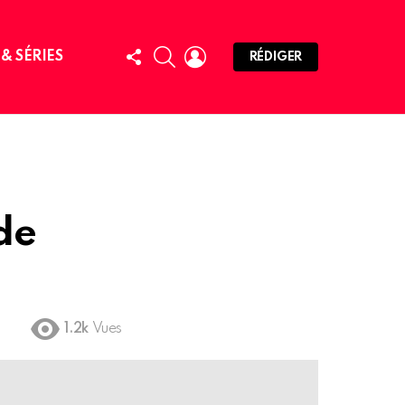
FOLLOW
SEARCH
LOGIN
 & SÉRIES
RÉDIGER
US
de
1.2k
Vues