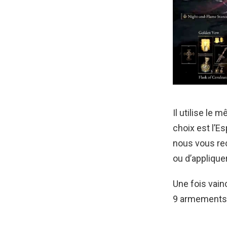
Il utilise le
choix est l’E
nous vous re
ou d’applique
Une fois vainc
9 armements l