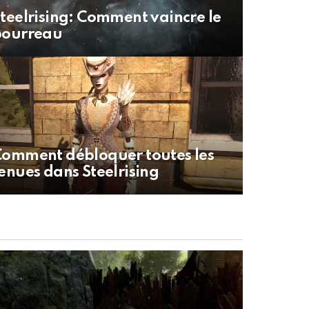
teelrising: Comment vaincre le
bourreau
omment débloquer toutes les
enues dans Steelrising