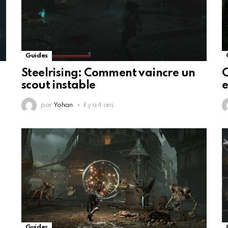
Guides
Steelrising: Comment vaincre un
C
scout instable
e
par
Yohan
il y a 4 ans
Guides