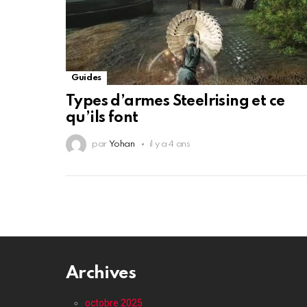
Guides
Types d’armes Steelrising et ce
qu’ils font
par
Yohan
il y a 4 ans
Archives
octobre 2025