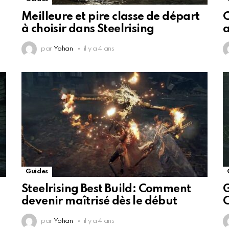
Meilleure et pire classe de départ
C
à choisir dans Steelrising
a
par
Yohan
il y a 4 ans
Guides
Steelrising Best Build: Comment
G
devenir maîtrisé dès le début
C
par
Yohan
il y a 4 ans