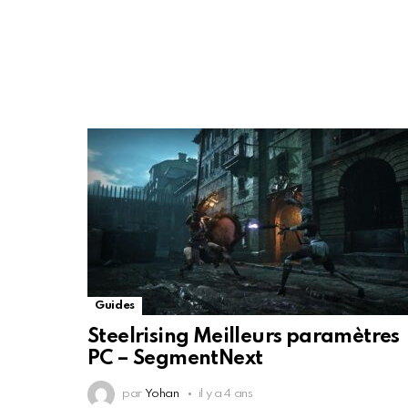
Guides
Steelrising Meilleurs paramètres
PC – SegmentNext
par
Yohan
il y a 4 ans