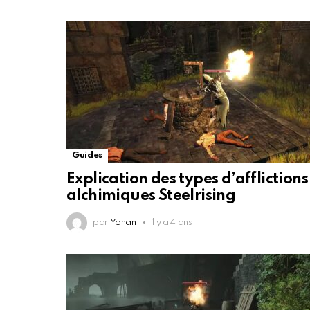
Guides
Explication des types d’afflictions
alchimiques Steelrising
par
Yohan
il y a 4 ans