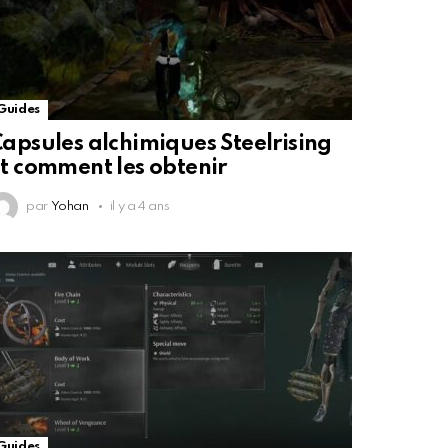
Guides
apsules alchimiques Steelrising
t comment les obtenir
par
Yohan
il y a 4 ans
Guides