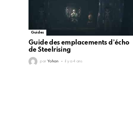
Guides
Guide des emplacements d’écho
de Steelrising
par
Yohan
il y a 4 ans