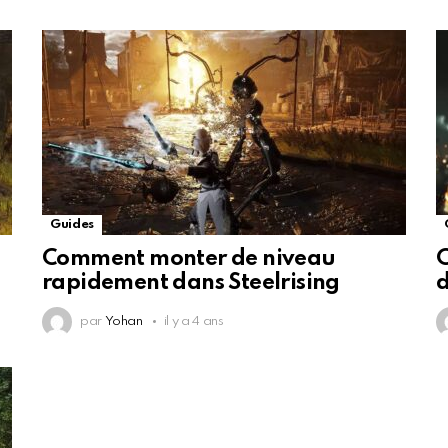
Guides
Comment monter de niveau
C
rapidement dans Steelrising
d
par
Yohan
il y a 4 ans