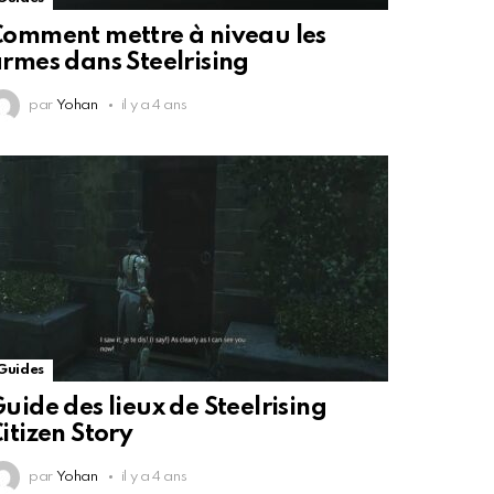
omment mettre à niveau les
rmes dans Steelrising
par
Yohan
il y a 4 ans
Guides
uide des lieux de Steelrising
itizen Story
par
Yohan
il y a 4 ans