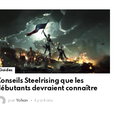
Guides
onseils Steelrising que les
ébutants devraient connaître
par
Yohan
il y a 4 ans