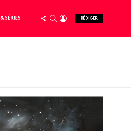
FOLLOW
SEARCH
LOGIN
 & SÉRIES
RÉDIGER
US