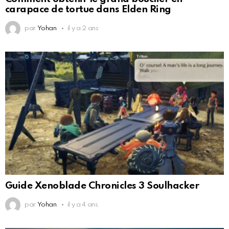
carapace de tortue dans Elden Ring
par
Yohan
il y a 2 ans
Guide Xenoblade Chronicles 3 Soulhacker
par
Yohan
il y a 4 ans