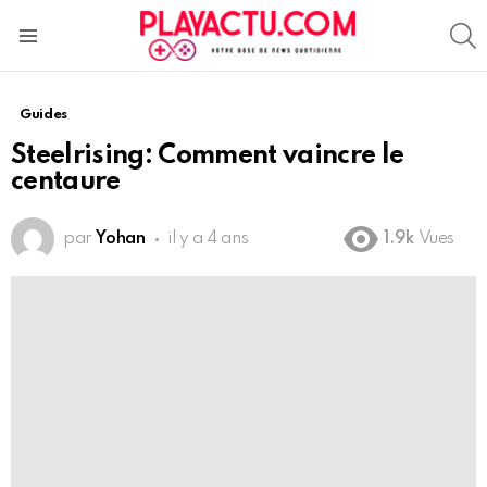
S
Menu
Guides
Steelrising: Comment vaincre le
centaure
par
Yohan
il y a 4 ans
1.9k
Vues